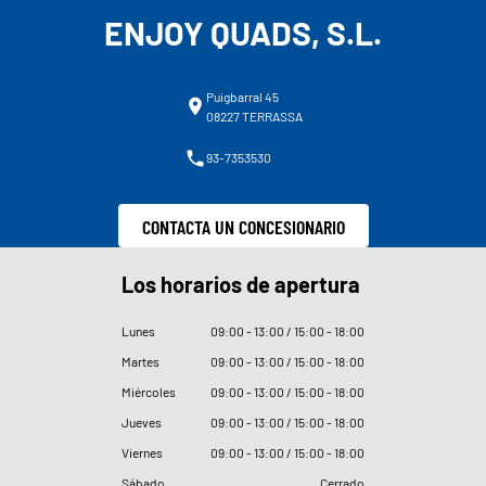
ENJOY QUADS, S.L.
Puigbarral 45
08227 TERRASSA
93-7353530
CONTACTA UN CONCESIONARIO
Los horarios de apertura
Lunes
09
:
00 - 13
:
00 / 15
:
00 - 18
:
00
Martes
09
:
00 - 13
:
00 / 15
:
00 - 18
:
00
Miércoles
09
:
00 - 13
:
00 / 15
:
00 - 18
:
00
Jueves
09
:
00 - 13
:
00 / 15
:
00 - 18
:
00
Viernes
09
:
00 - 13
:
00 / 15
:
00 - 18
:
00
Sábado
Cerrado