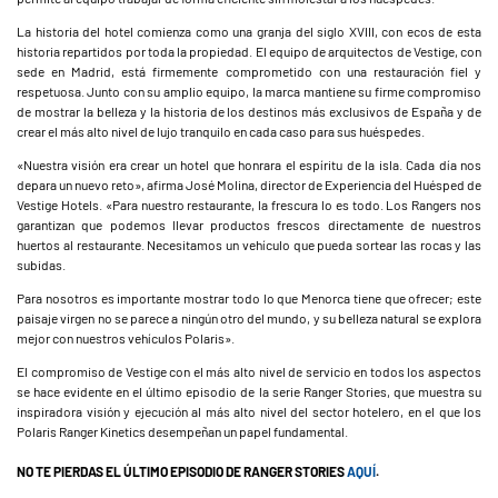
La historia del hotel comienza como una granja del siglo XVIII, con ecos de esta
historia repartidos por toda la propiedad. El equipo de arquitectos de Vestige, con
sede en Madrid, está firmemente comprometido con una restauración fiel y
respetuosa. Junto con su amplio equipo, la marca mantiene su firme compromiso
de mostrar la belleza y la historia de los destinos más exclusivos de España y de
crear el más alto nivel de lujo tranquilo en cada caso para sus huéspedes.
«Nuestra visión era crear un hotel que honrara el espíritu de la isla. Cada día nos
depara un nuevo reto», afirma José Molina, director de Experiencia del Huésped de
Vestige Hotels. «Para nuestro restaurante, la frescura lo es todo. Los Rangers nos
garantizan que podemos llevar productos frescos directamente de nuestros
huertos al restaurante. Necesitamos un vehículo que pueda sortear las rocas y las
subidas.
Para nosotros es importante mostrar todo lo que Menorca tiene que ofrecer; este
paisaje virgen no se parece a ningún otro del mundo, y su belleza natural se explora
mejor con nuestros vehículos Polaris».
El compromiso de Vestige con el más alto nivel de servicio en todos los aspectos
se hace evidente en el último episodio de la serie Ranger Stories, que muestra su
inspiradora visión y ejecución al más alto nivel del sector hotelero, en el que los
Polaris Ranger Kinetics desempeñan un papel fundamental.
NO TE PIERDAS EL ÚLTIMO EPISODIO DE RANGER STORIES
AQUÍ
.