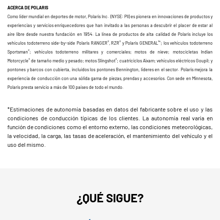
ACERCA DE POLARIS
Como líder mundial en deportes de motor, Polaris Inc. (NYSE: PII) es pionera en innovaciones de productos y
experiencias y servicios enriquecedores que han invitado a las personas a descubrir el placer de estar al
aire libre desde nuestra fundación en 1954. La línea de productos de alta calidad de Polaris incluye los
®
®
™
vehículos todoterreno side-by-side Polaris RANGER
, RZR
y Polaris GENERAL
; los vehículos todoterreno
®
Sportsman
; vehículos todoterreno militares y comerciales; motos de nieve; motocicletas Indian
®
®
Motorcycle
de tamaño medio y pesado; motos Slingshot
; cuatriciclos Aixam; vehículos eléctricos Goupil; y
pontones y barcos con cubierta, incluidos los pontones Bennington, líderes en el sector. Polaris mejora la
experiencia de conducción con una sólida gama de piezas, prendas y accesorios. Con sede en Minnesota,
Polaris presta servicio a más de 100 países de todo el mundo.
*Estimaciones de autonomía basadas en datos del fabricante sobre el uso y las
condiciones de conducción típicas de los clientes. La autonomía real varía en
función de condiciones como el entorno externo, las condiciones meteorológicas,
la velocidad, la carga, las tasas de aceleración, el mantenimiento del vehículo y el
uso del mismo.
¿QUÉ SIGUE?