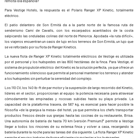
remota isla española?
Para Vestige Hotels, la respuesta es el Polaris Ranger XP Kinetic, totalmente
eléctrico.
El patio delantero de Son Ermità da a la parte norte de la famosa ruta de
senderismo Camí de Cavalls, con los escarpados acantilados de la costa
salpicando las onduladas colinas del norte de Menorca. Apodada «la ruta difícil»,
los viajeros encuentran un oasis de lujo en los terrenos de Son Ermitá, un lujo que
se ve reforzado por su flota de Ranger Kinetics.
La nueva flota de Ranger XP Kinetic totalmente eléctricos de Vestige es utilizada
por el personal y los huéspedes en las 800 hectáreas de la finca. Para Vestige, el
sistema de propulsión eléctrico del Kinetic es la solución perfecta, ya que ofrece un
funcionamiento silencioso que permite al personal mantener los terrenos y atender
a los huéspedes sin perturbar la serenidad del complejo.
Los 110 CV, los 140 lb-ft de par motor y la suspensión de largo recorrido del Kinetic,
líderes en el sector, proporcionan al equipo la potencia necesaria para atravesar
cómodamente las empinadas y rocosas subidas hasta su playa privada. La
capacidad de la plataforma trasera, de 567 kg, es esencial para hacer posible la
filosofía «de la granja a la mesa» del hotel, ya que permite a los chefs transportar
productos frescos desde sus granjas hasta las cocinas de su restaurante, Brisa.
Una autonomía de batería de hasta 70 km (versión Premium)* permite a Vestige
llegar a todos los rincones de su extensa finca y volver a casa, recargando la
batería durante la noche para las tareas del día siguiente. La flota Ranger XP Kinetic
permite al equipo trabajar de forma eficiente sin molestar a los huéspedes.