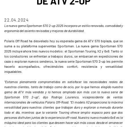
DE ATV 2-UP
22.04.2024
La nueva gama Sportsman 570 2-up 2025 incorpora un estilo renovado, comodidad y
ergonomía del asiento revisadas y mejoras de durabilidad.
Polaris Off Road ha desvelado hoy su esperada gama de ATV 570 biplaza, que se
suma a su plataforma superventas Sportsman. La nueva gama Sportsman 570
2025 incluye ahora tres nuevos modelos: el Sportsman Touring, X2 y 6x6. Tanto si
los conductores se enfrentan a trabajos duros, se embarcan en expediciones de
caza o exploran nuevos senderos, la nueva serie Sportsman 570 2-up les permite
hacerlo acompañados, ofreciéndoles confort, resistencia y versatilidad
inigualables.
“Estamos plenamente comprometidos en satisfacer las necesidades reales de
nuestros clientes, tanto de trabajo como de ocio, por lo que hemos elegido nuestra
gama de ATV más vendida y la hemos ampliado aún más con la nueva serie de
Sportsman 570 2-up”, dijo Rodrigo Lourenco, vicepresidente de ventas
internacionales de vehículos Polaris Off-Road. “El modelo X2 proporciona la máxima
versatilidad para nuestros clientes que trabajan duro y exploran a menudo durante
todo el día, mientras que la variante Touring ofrece amplio espacio para que dos
personas disfruten juntas de la experiencia off-road. Nuestro nuevo modelo 6x6 es la
máquina ideal para los clientes que deseen hacer aún más cosas desde el amanecer