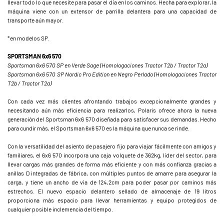
llevar todo lo que necesite para pasar el día en los caminos. Hecha para explorar, la
máquina viene con un extensor de parrilla delantera para una capacidad de
transporte aún mayor.
*en modelos SP.
SPORTSMAN 6x6 570
Sportsman 6x6 570 SP en Verde Sage (Homologaciones Tractor T2b / Tractor T2a)
Sportsman 6x6 570 SP Nordic Pro Edition en Negro Perlado (Homologaciones Tractor
T2b / Tractor T2a)
Con cada vez más clientes afrontando trabajos excepcionalmente grandes y
necesitando aún más eficiencia para realizarlos, Polaris ofrece ahora la nueva
generación del Sportsman 6x6 570 diseñada para satisfacer sus demandas. Hecho
para cundir más, el Sportsman 6x6 570 es la máquina que nunca se rinde.
Con la versatilidad del asiento de pasajero fijo para viajar fácilmente con amigos y
familiares, el 6x6 570 incorpora una caja volquete de 362kg, líder del sector, para
llevar cargas más grandes de forma más eficiente y con más confianza gracias a
anillas D integradas de fábrica, con múltiples puntos de amarre para asegurar la
carga, y tiene un ancho de vía de 124,2cm para poder pasar por caminos más
estrechos. El nuevo espacio delantero sellado de almacenaje de 19 litros
proporciona más espacio para llevar herramientas y equipo protegidos de
cualquier posible inclemencia del tiempo.