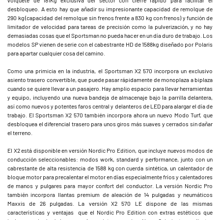
volquete de 181Kg exclusiva del sector con cierre rápido para facilitar el
desbloqueo. A esto hay que añadir su impresionante capacidad de remolque de
290 kg (capacidad del remolque sin frenos frente a 830 kg con frenos) y función de
limitador de velocidad para tareas de precisión como la pulverización, y no hay
demasiadas cosas que el Sportsman no pueda hacer en un día duro de trabajo. Los
modelos SP vienen de serie con el cabestrante HD de 1588kg diseñado por Polaris
para apartar cualquier cosa del camino.
Como una primicia en la industria, el Sportsman X2 570 incorpora un exclusivo
asiento trasero convertible, que puede pasar rápidamente de monoplaza a biplaza
cuando se quiere llevar a un pasajero. Hay amplio espacio para llevar herramientas
y equipo, incluyendo una nueva bandeja de almacenaje bajo la parrilla delantera,
así como nuevos y potentes faros central y delanteros de LED para alargar el día de
trabajo. El Sportsman X2 570 también incorpora ahora un nuevo Modo Turf, que
desbloquea el diferencial trasero para unos giros más suaves y cerrados sin dañar
el terreno.
El X2 está disponible en versión Nordic Pro Edition, que incluye nuevos modos de
conducción seleccionables: modos work, standard y performance, junto con un
cabrestante de alta resistencia de 1588 kg con cuerda sintética, un calentador de
bloque motor para precalentar el motor en días especialmente fríos y calentadores
de manos y pulgares para mayor confort del conductor. La versión Nordic Pro
también incorpora llantas premium de aleación de 14 pulgadas y neumáticos
Maxxis de 26 pulgadas. La versión X2 570 LE dispone de las mismas
características y ventajas que el Nordic Pro Edition con extras estéticos que