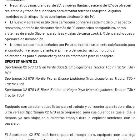
Neumáticos más grandes, de 25”, y nuevas llantas de acero de 12” que ofrecen
resistencia y tracción superiores para afrontar terrenos abruptos. Algunos
modelos están disponibles con llantas de aleación de 14".
El nuevo y agresivo estilo de la carrocería confiere a cada modelo un aspecto
renovado, además de disponer de más de 90 accesorios compatibles, como
sistemas de arado Glacier, parabrisas y cajas de carga Lock & Ride, parachoques y
opciones de iluminación.
Nuevos accesorios diseñados por Polaris, incluido un asiento calefactado para
el conductor y el acompañante, el primero del sector, así como puños
calefactables para el conductor y asas calefactables para el pasajero.
SPORTSMAN 570 X2
Sportsman X2 570 EPS en Verde Sage (Homologaciones Tractor T3b / Tractor T3a /
MD)
Sportsman X2 570 Nordic Pro en Blanco Lightning (Homologaciones Tractor T3b /
Tractor T3a)
Sportsman X2 570 LE Black Edition en Negro Onyx (Homologaciones Tractor T3b /
Tractor T3a)
Equipado con características listas para el trabajo y con confort para todo el día, el
ultra versátil Sportsman X2 570 está preparado para cualquier cosa que el día le
depare, ya sea viajar solo mientras trabaja duro o explorar senderos con un
pasajero.
El Sportsman X2 570 está hecho para el trabajo duro, equipado con una caja