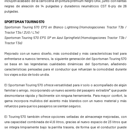
incluyen acabado de la carrocería en pintura premium Negro Onix, junto con llantas
negras de aleación de 14 pulgadas y duraderos neumáticos CST 6-ply de 26
pulgadas.
SPORTSMAN TOURING 570
Sportsman Touring 570 EPS en Blanco Lightning (Homologaciones Tractor T3b /
Tractor T3a / ZUG / L7e)
Sportsman Touring 570 EPS SP en Azul Springfield (Homologaciones Tractor T3b /
Tractor T3a)
Mejorado con un nuevo diseño, más comodidad y más características trail para
enfrentarse a nuevos terrenos, la siguiente generación del Sportsman Touring 570
se basa en las legendarias cualidades dinámicas del Sportsman, añadiendo
características pensadas para el conductor que refuerzan la comodidad durante
los viajes a dúo de todo un día.
El Sportsman Touring 570 ofrece versatilidad para ir solo o acompañado de algún
familiar o amigo, incorporando un nuevo asiento del pasajero extraíble* que puede
desmontarse rápida y fácilmente sin ninguna herramienta. Para mayor confort, la
gama incorpora mullidos del asiento más blandos con un nuevo material y más
refuerzos para que los pasajeros se sientan seguros.
El Touring 570 también ofrece opciones selladas de almacenaje mejoradas, con
una capacidad combinada de 41,6 litros, gracias al nuevo espacio de 23 litros que
se integra limpiamente bajo la parrilla trasera, de forma que el conductor puede