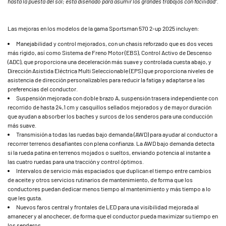
hasta la puesta del sol; está diseñado para asumir los grandes trabajos con facilidad”.
Las mejoras en los modelos de la gama Sportsman 570 2-up 2025 incluyen:
Manejabilidad y control mejorados, con un chasis reforzado que es dos veces
más rígido, así como Sistema de Freno Motor (EBS), Control Activo de Descenso
(ADC), que proporciona una deceleración más suave y controlada cuesta abajo, y
Dirección Asistida Eléctrica Multi Seleccionable (EPS) que proporciona niveles de
asistencia de dirección personalizables para reducir la fatiga y adaptarse a las
preferencias del conductor.
Suspensión mejorada con doble brazo A, suspensión trasera independiente con
recorrido de hasta 24,1 cm y casquillos sellados mejorados y de mayor duración
que ayudan a absorber los baches y surcos de los senderos para una conducción
más suave.
Transmisión a todas las ruedas bajo demanda (AWD) para ayudar al conductor a
recorrer terrenos desafiantes con plena confianza. La AWD bajo demanda detecta
si la rueda patina en terrenos mojados o sueltos, enviando potencia al instante a
las cuatro ruedas para una tracción y control óptimos.
Intervalos de servicio más espaciados que duplican el tiempo entre cambios
de aceite y otros servicios rutinarios de mantenimiento, de forma que los
conductores puedan dedicar menos tiempo al mantenimiento y más tiempo a lo
que les gusta.
Nuevos faros central y frontales de LED para una visibilidad mejorada al
amanecer y al anochecer, de forma que el conductor pueda maximizar su tiempo en
los senderos.